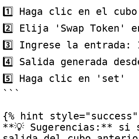
1️⃣ Haga clic en el cubo
2️⃣ Elija 'Swap Token' e
3️⃣ Ingrese la entrada: 
4️⃣ Salida generada desd
5️⃣ Haga clic en 'set'

```

{% hint style="success" 
**💡 Sugerencias:** si 
salida del cubo anterio