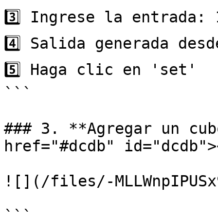
3️⃣ Ingrese la entrada: 
4️⃣ Salida generada desd
5️⃣ Haga clic en 'set'

```

### 3. **Agregar un cub
href="#dcdb" id="dcdb"><
![](/files/-MLLWnpIPUSx
```
