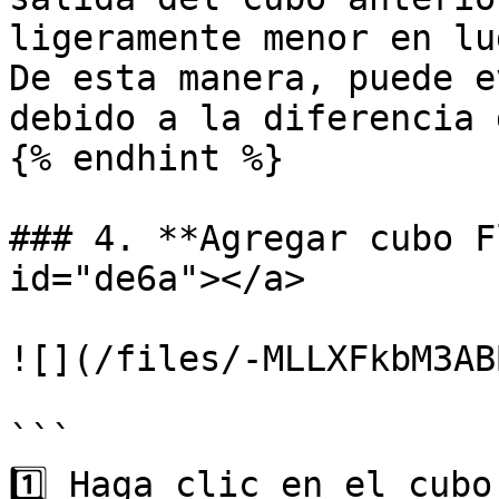
ligeramente menor en lu
De esta manera, puede e
debido a la diferencia 
{% endhint %}

### 4. **Agregar cubo F
id="de6a"></a>

![](/files/-MLLXFkbM3AB
```

1️⃣ Haga clic en el cubo