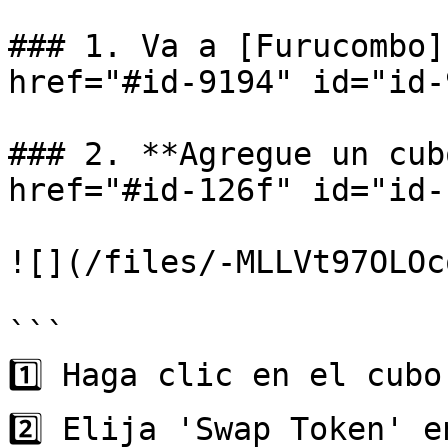
### 1. Va a [Furucombo]
href="#id-9194" id="id-
### 2. **Agregue un cub
href="#id-126f" id="id-
![](/files/-MLLVt97OLOc
```

1️⃣ Haga clic en el cubo
2️⃣ Elija 'Swap Token' e