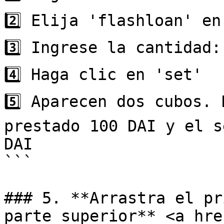
2️⃣ Elija 'flashloan' en
3️⃣ Ingrese la cantidad:
4️⃣ Haga clic en 'set'

5️⃣ Aparecen dos cubos. 
prestado 100 DAI y el s
DAI

```

### 5. **Arrastra el pr
parte superior** <a hre