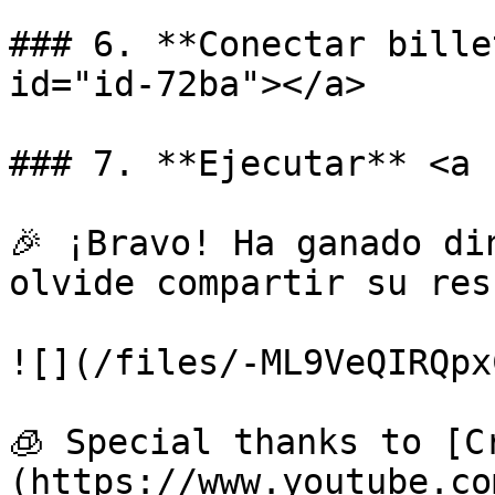
### 6. **Conectar bille
id="id-72ba"></a>

### 7. **Ejecutar** <a 
🎉 ¡Bravo! Ha ganado di
olvide compartir su res
![](/files/-ML9VeQIRQpx
🧊 Special thanks to [C
(https://www.youtube.co